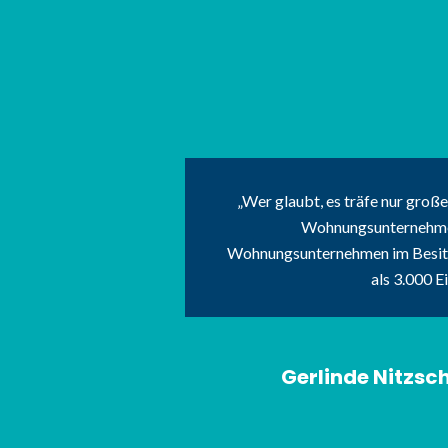
Wer glaubt, es träfe nur große
Wohnungsunternehmen 
Wohnungsunternehmen im Besitz 
als 3.000 E
Gerlinde Nitzsc