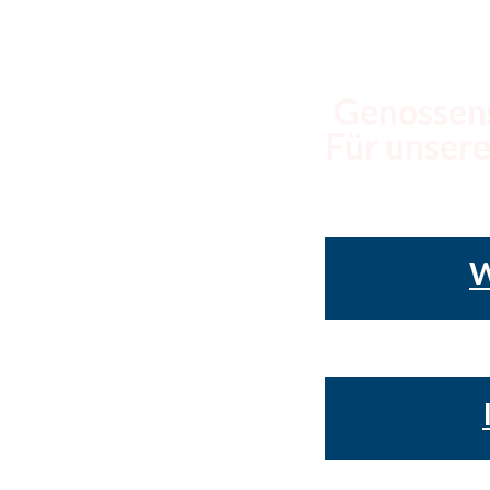
Kei
Genossens
Für unsere
W