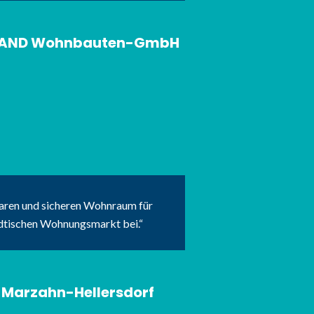
ND LAND Wohnbauten-GmbH
baren und sicheren Wohnraum für
ädtischen Wohnungsmarkt bei.
n Marzahn-Hellersdorf