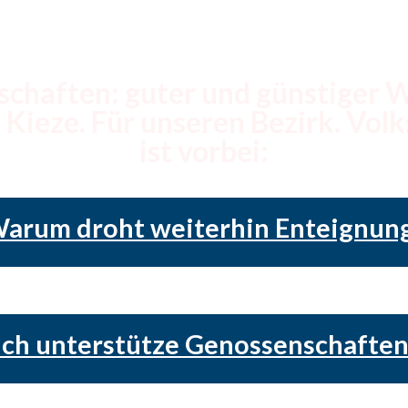
ne Enteign
chaften: guter und günstiger
 Kieze. Für unseren Bezirk. Vol
ist vorbei:
arum droht weiterhin Enteignun
Ich unterstütze Genossenschaften