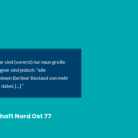
r sind (vorerst) nur neun große
er sind jedoch: "alle
einem Berliner Bestand von mehr
abei. [...]
haft Nord Ost 77