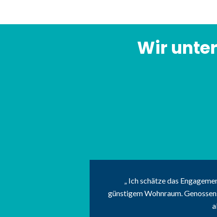
Wir unte
Ich schätze das Engagement
günstigem Wohnraum. Genossensch
a